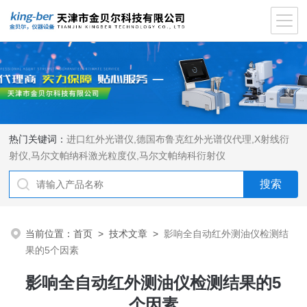
热门关键词：
进口红外光谱仪
,
德国布鲁克红外光谱仪代理
,
X射线衍
射仪
,
马尔文帕纳科激光粒度仪
,
马尔文帕纳科衍射仪
当前位置：
首页
>
技术文章
>
影响全自动红外测油仪检测结
果的5个因素
影响全自动红外测油仪检测结果的5
个因素