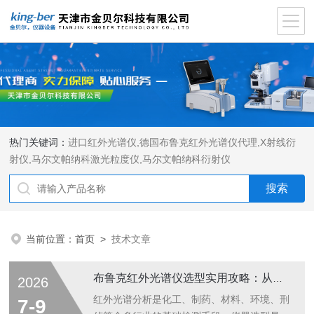
热门关键词：
进口红外光谱仪
,
德国布鲁克红外光谱仪代理
,
X射线衍
射仪
,
马尔文帕纳科激光粒度仪
,
马尔文帕纳科衍射仪
当前位置：
首页
>
技术文章
布鲁克红外光谱仪选型实用攻略：从实验室常规型、真空科研型到便携现场款，帮不同行业用户精准匹配适配机型
2026
红外光谱分析是化工、制药、材料、环境、刑
7-9