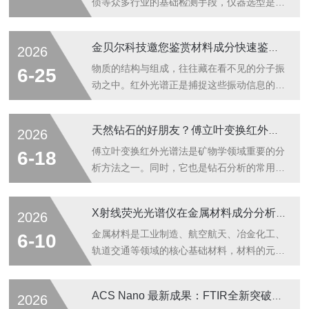
侦等众多行业的基础检测手段，仪器选型是否
贴合自身使用场景，直接影响日常检测效率、
实验开展难度与数据适配性。布鲁克红外光谱
金贝尔科技邀您鉴赏材料成分快速鉴别神器 —— 布鲁克 ALPHA II 红外光谱仪
2026
仪凭借稳定的运行表现、多元的机型分类，适
配从日常批量检测、深度科研实验到户外现场
物质的结构与组成，往往藏在看不见的分子振
6-25
筛查的全场景需求。很多用户选型时容易陷入
动之中。红外光谱正是捕捉这些振动信息的核
误区，盲目选择复杂机型或低配设备，造成资
心手段，可在无损、快速、无需复杂前处理的
源浪费或无法满足检测需求。本文将针对实验
条件下，完成各类材料成分判别与微观结构解
天然钻石的好朋友？傅立叶变换红外光谱法分析
2026
室常规型、真空科研型、便携现场款三类核心
析。本文从设备工作原理、核心技术优势、行
机型，结合不同行业的实际应用场景，梳理清
业应用场景解析布鲁克ALPHAII傅里叶红外光
傅立叶变换红外光谱法是矿物学领域重要的分
6-18
晰的选型思路，帮助用户匹配贴合自身需求
谱仪。一、仪器工作原理红外光照射待测样品
析方法之一。同时，它也是钻石分析的常用方
的...
时，分子内部化学键会产生专属伸缩、弯曲振
法，例如，钻石鉴定和分类。钻石不仅是地球
动，特定波段红外辐射会被对应化学键选择性
上最坚硬的宝石，也是十分昂贵的。遗憾的
X射线荧光光谱仪在金属材料成分分析中的应用
2026
吸收，最终生成承载完整分子结构信息的特征
是，正是这种价值，使其成为了造假对象。仿
吸收图谱。布鲁克ALPHAII依托成熟傅里叶变
制品还是合成品？说到“假”钻石，我们必须区
金属材料是工业制造、航空航天、冶金化工、
6-10
换红外（FTIR）技术，具备...
分由碳材料合成的钻石和非碳材料制成的仿制
轨道交通等领域的核心基础材料，材料的元素
品。本文主要探讨的是后者。仿制品可能要数
组成与含量直接决定其力学性能、耐腐蚀性、
立方锆石和莫桑石。尽管乍一看来，二者与钻
耐高温性及使用寿命。精准把控金属材料成
ACS Nano 最新成果：FTIR全新突破，解锁皮克级纳米塑料极速光谱分析
2026
石非常相像，但专家可以通过其光泽或颜色迅
分，是原材料质检、生产过程管控、成品质量