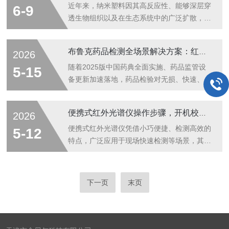
速辨别出来。如果想要地确定，那么，通过傅
核验及废旧金属回收分类的关键环节。传统金
近年来，纳米塑料因其高反应性、能够深层穿
6-9
立叶变换红外光谱法进行区分是一个很好的
属成分检测方法多存在检测流程繁琐、检测周
透生物组织以及在生态系统中的广泛扩散，对
选...
期长、样品损耗大等问题，难以适配现代化工
环境和人类健康构成了严重威胁。然而，由于
业高效检测需求。X射线荧光光谱分析技术凭
其纳米级的尺寸和极低的浓度，对环境中的纳
布鲁克药品检测全场景解决方案：红外 + 拉曼全覆盖，入库到研发一站搞定
2026
借无损检测、操作便捷、多元素同步检测等突
米塑料进行常规的化学表征和监测一直是一项
出优势，成为金属材料成分分析的主流技术，
巨大的挑战。近日，来自奥地利维也纳工业大
随着2025版中国药典全面实施、药品监管设
5-15
广泛应用于各类金属基材与合金材料的成分检
学的SilvanSchmid教授团队在国际顶级期刊
备更新加速落地，药品检验对无损、快速、精
测...
ACSNano上发表了最新研究成果，使用基于
准、合规、智能的需求持续升级。布鲁克依托
布鲁克FTIR光谱仪的光热红外附件EMILIE的
红外光谱+显微红外+激光红外成像+手持拉曼
便携式红外光谱仪操作步骤，开机校准样品贴合光谱采集数据分析教程
2026
新型分析方法，为纳米塑料的常规监测提供了
+共焦拉曼五大核心技术平台，打造覆盖原辅
一种快速、简单且具有皮克级灵敏度的工具。
料快速入库、制剂质控、异物排查、包材检
便携式红外光谱仪凭借小巧便捷、检测高效的
5-12
文章简介本文介绍了...
测、生物药结构分析、晶型研究的全流程药品
特点，广泛应用于现场快速检测等场景，其操
检测方案，助力药检所、药企、第三方实验室
作流程需遵循规范步骤，才能确保检测数据准
高效满足药典与合规要求。1红外家族・筑牢
确可靠。本教程详细讲解从开机到数据分析的
药品基础检测防线ALPHAII傅立叶变换红外光
完整操作流程，兼顾实用性和规范性，帮助操
下一页
末页
谱仪实验室入门、稳定耐用的全能型红外工作
作人员快速掌握核心要点。开机准备与启动是
站64位OPUSTOUCH软件，...
操作的基础，需做好前期检查与规范启动。操
作前，先检查仪器外观无破损、光学接口清洁
无灰尘，确认电源充足，若为电池供电需提前