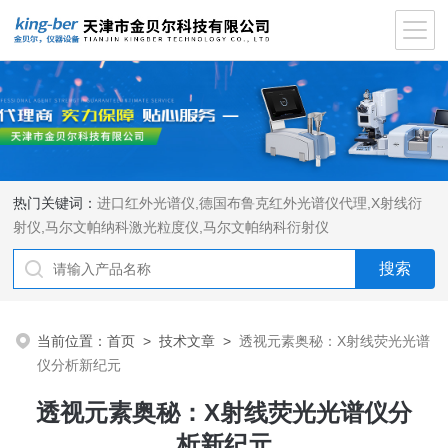
热门关键词：
进口红外光谱仪
,
德国布鲁克红外光谱仪代理
,
X射线衍
射仪
,
马尔文帕纳科激光粒度仪
,
马尔文帕纳科衍射仪
当前位置：
首页
>
技术文章
>
透视元素奥秘：X射线荧光光谱
仪分析新纪元
透视元素奥秘：X射线荧光光谱仪分
析新纪元