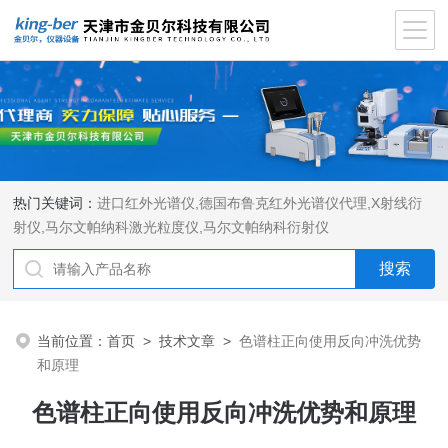
热门关键词：
进口红外光谱仪
,
德国布鲁克红外光谱仪代理
,
X射线衍
射仪
,
马尔文帕纳科激光粒度仪
,
马尔文帕纳科衍射仪
当前位置：
首页
>
技术文章
>
色谱柱正向使用反向冲洗优势
和原理
色谱柱正向使用反向冲洗优势和原理