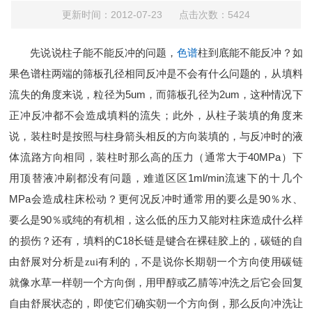
更新时间：2012-07-23 点击次数：5424
先说说柱子能不能反冲的问题，
色谱
柱到底能不能反冲？如
果色谱柱两端的筛板孔径相同反冲是不会有什么问题的，从填料
流失的角度来说，粒径为
5um
2um
，而筛板孔径为
，这种情况下
正冲反冲都不会造成填料的流失；此外，从柱子装填的角度来
说，装柱时是按照与柱身箭头相反的方向装填的，与反冲时的液
40MPa
体流路方向相同，装柱时那么高的压力（通常大于
）下
1ml/min
用顶替液冲刷都没有问题，难道区区
流速下的十几个
MPa
90
会造成柱床松动？更何况反冲时通常用的要么是
％水、
90
要么是
％或纯的有机相，这么低的压力又能对柱床造成什么样
C18
的损伤？还有，填料的
长链是键合在裸硅胶上的，碳链的自
由舒展对分析是zui有利的，不是说你长期朝一个方向使用碳链
就像水草一样朝一个方向倒，用甲醇或乙腈等冲洗之后它会回复
自由舒展状态的，即使它们确实朝一个方向倒，那么反向冲洗让