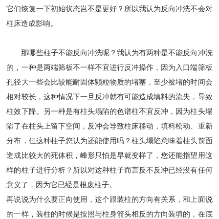
它们恢复一下初始状态岂不是更好？所以我认为反向冲洗不会对
柱床造成影响。
那哪些柱子不能反向冲洗呢？我认为有两种是不能反向冲洗
的，一种是两端筛板不一样不宜进行反冲操作，因为入口端筛板
孔径大一些会比较能耐固体颗粒物质的堵塞，至少被堵的时间会
相对较长，这种情况下一旦反冲就有可能造成填料的流失，导致
柱效下降。另一种是有柱头塌陷的色谱柱不宜反冲，因为柱头塌
陷了在柱头上留下空间，反冲会导致柱床移动，填料松动、重新
分布，但这种柱子您认为还能使用吗？柱头塌陷意味着柱头前面
造成比较大的死体积，峰形只怕是早就变样了，您还能指望用这
样的柱子进行分析？所以对这种柱子而言反不反冲已经没有任何
意义了，因为它已经是根废柱子。
再说说为什么要正向使用，这个跟装柱的方向有关系，和上面说
的一样，装柱的时候是按照与柱身箭头相反的方向装填的，在底