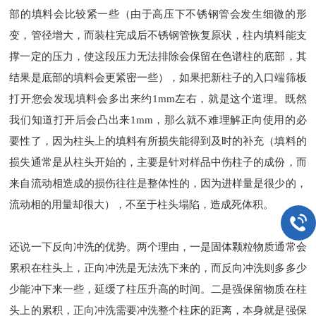
部的填料会比较紧一些（由于高压下不锈钢管会发生细微的形
变，管径增大，而装柱完成后不锈钢管恢复原状，柱内填料能支
撑一定的压力，使这段压力无法排除会保留在色谱柱的底部，其
结果是底部的填料会更紧密一些），如果把新柱子的入口端筛板
打开您会发现填料会多出来约1mm左右，就是这个道理。既然
我们知道打开后会凸出来1mm，那么就不难理解正向使用的必
要性了，因为柱头上的填料有所损失能得到及时的补充（填料的
损失通常是从柱头开始的，主要是针对样品中伤柱子的成份，而
来自流动相造成的损伤往往是整体性的，因为进样量是很少的，
流动相的用量却很大），不至于柱头塌陷，造成死体积。
还说一下反向冲洗的优势。两个理由，一是固体颗粒物质通常会
累积在柱头上，正向冲洗是无法洗下来的，而反向冲洗则多多少
少能冲下来一些，延缓了柱压升高的时间。二是强保留物质在柱
头上的累积，正向冲洗需要冲洗整个柱床的距离，本身就是强保