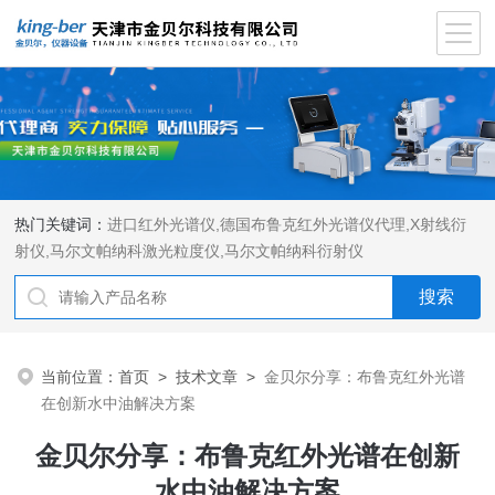
热门关键词：
进口红外光谱仪
,
德国布鲁克红外光谱仪代理
,
X射线衍
射仪
,
马尔文帕纳科激光粒度仪
,
马尔文帕纳科衍射仪
当前位置：
首页
>
技术文章
>
金贝尔分享：布鲁克红外光谱
在创新水中油解决方案
金贝尔分享：布鲁克红外光谱在创新
水中油解决方案