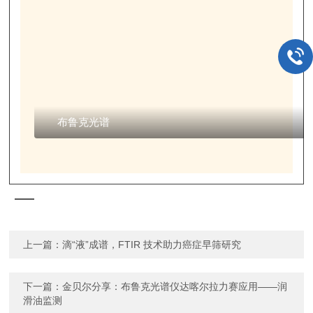
布鲁克光谱
上一篇：
滴“液”成谱，FTIR 技术助力癌症早筛研究
下一篇：
金贝尔分享：布鲁克光谱仪达喀尔拉力赛应用——润
滑油监测