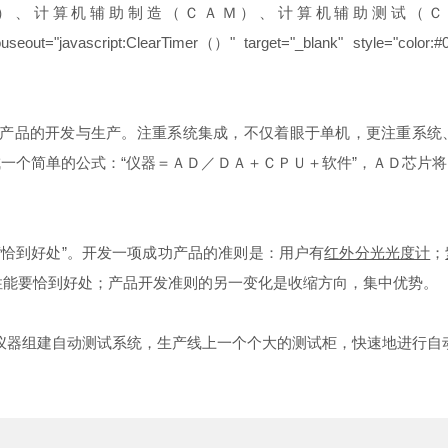
算机辅助制造（ＣＡＭ）、计算机辅助测试（ＣＡＴ）
" onmouseout="javascript:ClearTimer（）" target="_blank
品的开发与生产。注重系统集成，不仅着眼于单机，更注重系统、
一个简单的公式：“仪器＝ＡＤ／ＤＡ＋ＣＰＵ＋软件”，ＡＤ芯片
到好处”。开发一项成功产品的准则是：用户有
红外分光光度计
；
与性能要恰到好处；产品开发准则的另一变化是收缩方向，集中优势
组建自动测试系统，生产线上一个个大的测试柜，快速地进行自