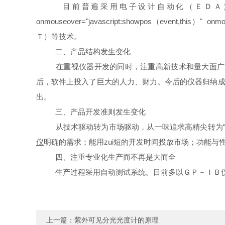
目前普遍采用电子设计自动化（ＥＤＡ）、计
onmouseover="javascript:showpos（event,this）
Ｔ）等技术。
二、产品结构发生变化
在重视仪器开发的同时，注重高新技术和量大面广产
后，软件上投入了巨大的人力、财力。今后的仪器归纳成
出。
三、产品开发准则发生变化
从技术驱动转为市场驱动，从一味追求高精尖转为“恰
仪
明确的需求；能用zui短的开发时间投放市场；功能
四、注重专业化生产而不再是大而全
生产过程采用自动测试系统。目前多以ＧＰ－ＩＢ仪器
上一篇：
紫外可见分光光度计的原理