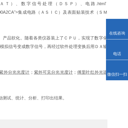
、数字信号处理（ＤＳＰ）、电路.html'
" style="color:#00A2CA">集成电路（ＡＳＩＣ）及表面贴装技术（ＳＭ
在线咨询
产品软化。随着各类仪器装上了ＣＰＵ，实现了数字化
将模拟信号变成数字信号，再经过软件处理变换后用ＤＡ输
电话
紫外分光光度计
；
紫外可见分光光度计
；
傅里叶红外光谱
微信扫一扫
。
动测试、统计、分析、打印出结果。