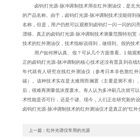
卤钨灯光源
-
脉冲调制技术用在红外测油仪，是北光
的产品名称。由于，卤钨灯光源
-
脉冲调制技术没能得到
名称，但是，用户仍然可以观察到卤钨灯一闪一闪的闪
漂移。真正的卤钨灯光源
-
脉冲调制技术测量范围特别宽
（
技术的红外测油仪，技术指标说得到，做得到。假的技术
用户如何辨认真、假？可从几个方面查看。
1
能观
正的卤钨灯光源
-
脉冲调制的核心技术还没有普及到在线
年代就有人研究在线红外测油仪（参考日本非色散红外
碳）。该种技术实在是太难用而搁置（主要是测不准）。
后，很难再测量低浓度废水。有人认为多冲刷几次就可以
术性能是否可行，还是个谜。现今，人们正在研究新的设
卤钨灯光源
-
脉冲调制技术的红外测油仪才是真正的“红外
上一篇：
红外光谱仪常用的光源