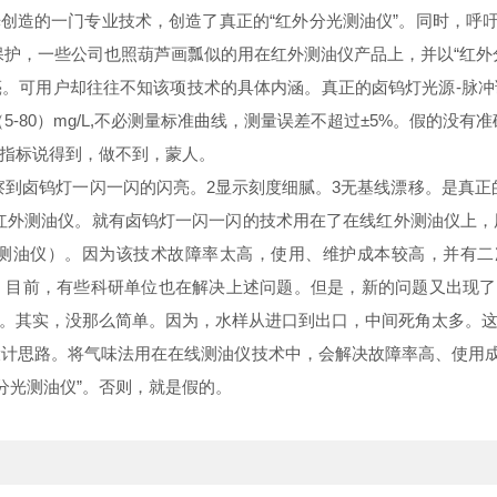
创造的一门专业技术，创造了真正的“红外分光测油仪”。同时，呼吁
保护，一些公司也照葫芦画瓢似的用在红外测油仪产品上，并以“红外
亮。可用户却往往不知该项技术的具体内涵。真正的卤钨灯光源
-
脉冲
5-80）mg/L,
不必测量标准曲线，测量误差不超过±
5%
。假的没有准
指标说得到，做不到，蒙人。
察到卤钨灯一闪一闪的闪亮。
2
显示刻度细腻。
3
无基线漂移。是真正
红外测油仪。就有卤钨灯一闪一闪的技术用在了在线红外测油仪上，
测油仪）。因为该技术故障率太高，使用、维护成本较高，并有二
目前，有些科研单位也在解决上述问题。但是，新的问题又出现了
。其实，没那么简单。因为，水样从进口到出口，中间死角太多。
计思路。将气味法用在在线测油仪技术中，会解决故障率高、使用成
分光测油仪”。否则，就是假的。