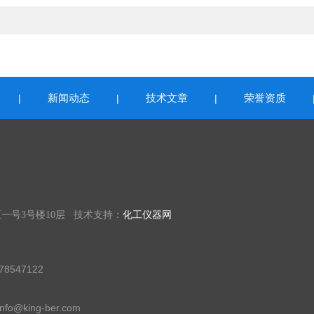
新闻动态
技术文章
荣誉资质
|
|
|
一号3号楼10层 技术支持：
化工仪器网
8547122
fo@king-ber.com