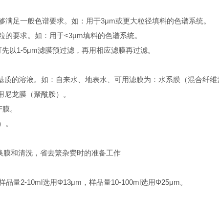
够满足一般色谱要求。如：用于3
μ
m或更大粒径填料的色谱系统。
粒的要求。如：用于
<
3
μ
m填料的色谱系统。
以1-5
μ
m滤膜预过滤，再用相应滤膜再过滤。
基质的溶液。如：自来水、地表水、可用滤膜为：水系膜（混合纤维
用尼龙膜（聚酰胺）。
F膜。
）。
换膜和清洗，省去繁杂费时的准备工作
品量2-10ml选用
Φ
13
μ
m，样品量10-100ml选用
Φ
25
μ
m。