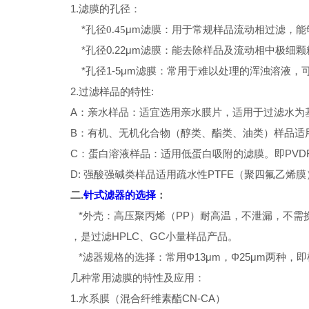
1.
滤膜的孔径：
*
μ
m滤膜：用于常规样品流动相过滤，能
孔径0.45
*孔径0.22
μ
m滤膜：能去除样品及流动相中极细颗
*孔径1-5
μ
m滤膜：常用于难以处理的浑浊溶液，可先
2.过滤样品的特性:
A：亲水样品：适宜选用亲水膜片，适用于过滤水为
B：有机、无机化合物（醇类、酯类、油类）样品适
C：蛋白溶液样品：适用低蛋白吸附的滤膜。即PVD
D: 强酸强碱类样品适用疏水性PTFE（聚四氟乙烯膜
二.
针式滤器的选择
：
*外壳：高压聚丙烯（PP）耐高温，不泄漏，不需
，是过滤HPLC、GC小量样品产品。
*滤器规格的选择：常用
Φ
13
μ
m，
Φ
25
μ
m两种，即样
几种常用滤膜的特性及应用：
1.水系膜（混合纤维素酯CN-CA）