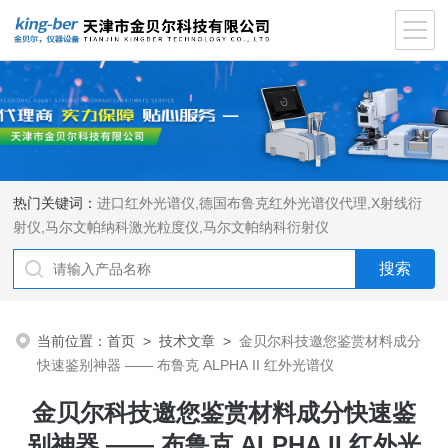
热门关键词：
进口红外光谱仪
,
德国布鲁克红外光谱仪代理
,
X射线衍
射仪
,
马尔文帕纳科激光粒度仪
,
马尔文帕纳科衍射仪
当前位置：
首页
>
技术文章
>
金贝尔科技邀您鉴赏材料成分
快速鉴别神器 —— 布鲁克 ALPHA II 红外光谱仪
金贝尔科技邀您鉴赏材料成分快速鉴
别神器 —— 布鲁克 ALPHA II 红外光