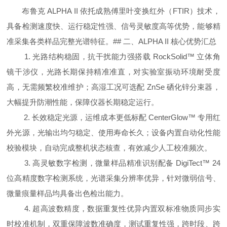
布鲁克 ALPHA II 依托成熟傅里叶变换红外（FTIR）技术，
具备检测速度快、运行稳定性强、信号灵敏度高等优势，能够精
准采集各类样品完整光谱特征。## 二、ALPHA II 核心优势汇总
1. 光路结构稳固，抗干扰能力强搭载 RockSolid™ 立体角
镜干涉仪，光路长期保持精准准直，对实验室振动环境耐受度
高，无需频繁校准维护；高湿工况可选配 ZnSe 硒化锌分束器，
大幅提升防潮性能，保障仪器长期稳定运行。
2. 长效稳定光源，运维成本更低标配 CenterGlow™ 专用红
外光源，光输出均匀稳定、使用寿命长久；设备内置自动化性能
校验模块，自动完成整机状态核查，有效减少人工校准频次。
3. 高灵敏数字检测，微量样品精准识别配备 DigiTect™ 24
位高精度数字检测系统，光谱采集分辨率优异，针对微弱信号、
微量痕量样品均具备出色检出能力。
4. 超高波数精度，数据重复性优异内置双标准物质同步实
时校准机制，双重保障波数准确度，测试重复性强，跨时段、跨