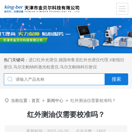
热门关键词：
进口红外光谱仪
,
德国布鲁克红外光谱仪代理
,
X射线衍
射仪
,
马尔文帕纳科激光粒度仪
,
马尔文帕纳科衍射仪
当前位置：
首页
>
新闻中心
>
红外测油仪需要校准吗？
红外测油仪需要校准吗？
更新时间：2022-10-20 点击次数：1602