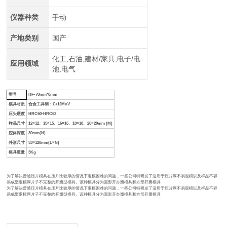
仪器种类
手动
产地类别
国产
化工,石油,建材/家具,电子/电
应用领域
池,电气
型号
HF-70mm*8mm
模具材质
合金工具钢：Cr12MoV
压头硬度
HRC60-HRC62
样品尺寸
12×12、15×15、16×16、18×18、20×20mm (M)
腔体深度
30mm(N)
外形尺寸
53×120mm(L×N)
模具重量
3Kg
为了解决普通压片模具在压片比较厚的情况下退模困难的问题，一些公司特研发了适用于压片厚不易退模以及样品不容
易成型退模厚片子不完整的开瓣型模具。该种模具分为圆形开办瓣模具和方形开瓣模具
为了解决普通压片模具在压片比较厚的情况下退模困难的问题，一些公司特研发了适用于压片厚不易退模以及样品不容
易成型退模厚片子不完整的开瓣型模具。该种模具分为圆形开办瓣模具和方形开瓣模具