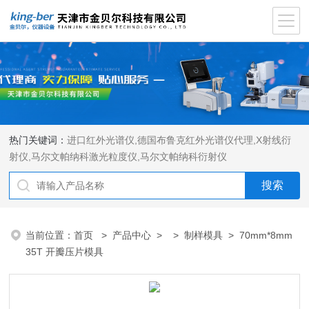
热门关键词：
进口红外光谱仪
,
德国布鲁克红外光谱仪代理
,
X射线衍
射仪
,
马尔文帕纳科激光粒度仪
,
马尔文帕纳科衍射仪
当前位置：
首页
>
产品中心
> >
制样模具
> 70mm*8mm
35T 开瓣压片模具