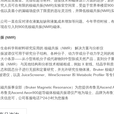
用两层实验室。凭借在超导材料、连接技术和磁体设计方面的进步，新的紧凑
究人员可在有限的核磁共振(NMR)实验室空间里，受益于世界单楼层9
降低以及最小的漏磁场提供了限度的选址灵活性，并降低核磁共振(NMR)
公司一直在应对潜在液氦短缺和液氦成本增加等问题。今年早些时候，布鲁克公
现在引入到900兆核磁共振(NMR)磁体。
振 (NMR)
生命科学和材料研究应用的 核磁共振（NMR） 解决方案与分析仪
共振波谱仪可用于研究分子结构、各种分子、动力学或分子动力学之间的
大小各异——从小型有机分子或代谢物到中型肽或天然产品，直到分子重量
振（NMR） 与其他结构和分析技术相辅相成，例如 X 射线、结晶学和
态和固态分子进行无损和定量研究，并允许研究生物体液。Bruker 核磁共振 (NMR)
波谱仪，以及 JuiceScreener、WineScreener 和 Metabolic Profiler
磁共振事业部（Bruker Magnetic Resonance）为您提供布鲁克As
布鲁克Ascend Aeon900超导磁体核磁共振谱仪产地为瑞士、品牌为布鲁克，型号
关信息可，公司客服电话7*24小时为您服务