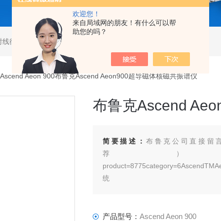
欢迎您！
来自局域网的朋友！有什么可以帮
助您的吗？
射线衍射仪
,
马尔文帕纳科激光粒度仪
,
马尔文帕纳科衍射仪
Ascend Aeon 900布鲁克Ascend Aeon900超导磁体核磁共振谱仪
布鲁克Ascend A
简要描述：
布鲁克公司直接留
荐）/cn/products/mr/c
product=8775category=6A
统
产品型号：
Ascend Aeon 900