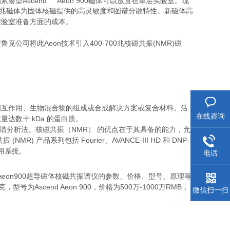
型Ascend
Aeon 900磁体可以放置在单层实验室。现
00兆磁体为固体核磁提供的高灵敏度和图谱分散特性。新磁体高
实验室准备方面的成本。
司将此Aeon技术引入400-700兆核磁共振(NMR)磁
相互作用、生物混合物的组成或合成解决方案或复合材料。活
在线咨询
达数十 kDa 的蛋白质。
质谱分析法。核磁共振（NMR） 的优点在于其具备的能力，允
 产品系列包括 Fourier、AVANCE-III HD 和 DNP-
 等专用系统。
电话
cend Aeon900超导磁体核磁共振谱仪的参数、价格、型号、原理等
为Ascend Aeon 900，价格为500万-1000万RMB，
微信扫一扫