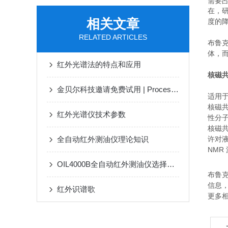
需要占
在，研
相关文章
度的
RELATED ARTICLES
布鲁克
体，而
红外光谱法的特点和应用
核磁共
金贝尔科技邀请免费试用 | Process Guardian™ Raman (PGR) 在线拉曼光谱仪
适用于
核磁
红外光谱仪技术参数
性分子
核磁共
全自动红外测油仪理论知识
许对液
NMR 
OIL4000B全自动红外测油仪选择误区有哪些呢？
布鲁克
信息，
红外识谱歌
更多相