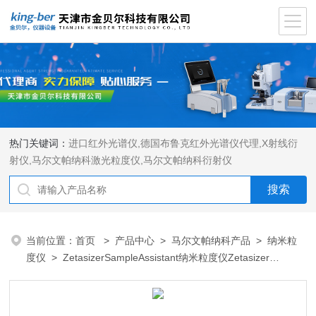
热门关键词：
进口红外光谱仪
,
德国布鲁克红外光谱仪代理
,
X射线衍
射仪
,
马尔文帕纳科激光粒度仪
,
马尔文帕纳科衍射仪
当前位置：
首页
>
产品中心
>
马尔文帕纳科产品
>
纳米粒
度仪
> ZetasizerSampleAssistant纳米粒度仪Zetasizer
Advance