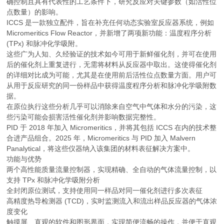
确控制且具有代表性的工艺条件下，研究反应对关键参数（如活性位
点数量）的影响。
ICCS 是一款独立配件，旨在补充任何动态实验室反应器系统，例如
Micromeritics Flow Reactor，并新增了两项新功能：温度程序分析
(TPx) 和脉冲化学吸附。
这些广为人知、久经验证的技术如今可用于新鲜催化剂，并可在使用
后的催化剂上重复进行，无需将材料从反应器中取出。这使得催化剂
的详细对比成为可能，尤其是在使用前后活性位点数量方面。用户可
从用于反应研究的同一份样品中获得温度程序分析和脉冲化学吸附数
据。
在原位执行这些分析几乎可以消除来自空气中气体和水分的污染，这
些污染可能会损害活性催化剂并影响数据完整性。
PID 于 2018 年加入 Micromeritics，并将其包括 ICCS 在内的技术整
合进产品组合。2025 年，Micromeritics 与 PID 加入 Malvern
Panalytical，将这些仪器纳入该集团的材料表征解决方案中。
功能与优势
两个高性能质量流量控制器，实现精确、全自动的气体流量控制，以
支持 TPx 和脉冲化学吸附分析
全封闭原位测试，支持使用同一样品对同一催化剂进行多次表征
高精度热导检测器 (TCD)，实时监测流入和流出样品反应器的气体浓
度变化
触摸屏、直观的软件和图形界面，实现简便流畅的操作，并便于直观