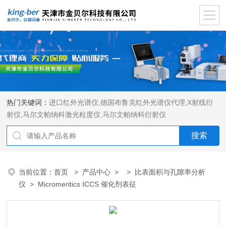
热门关键词：
进口红外光谱仪
,
德国布鲁克红外光谱仪代理
,
X射线衍
射仪
,
马尔文帕纳科激光粒度仪
,
马尔文帕纳科衍射仪
当前位置：
首页
>
产品中心
> >
比表面积与孔隙率分析
仪
> Micromeritics ICCS 催化剂表征