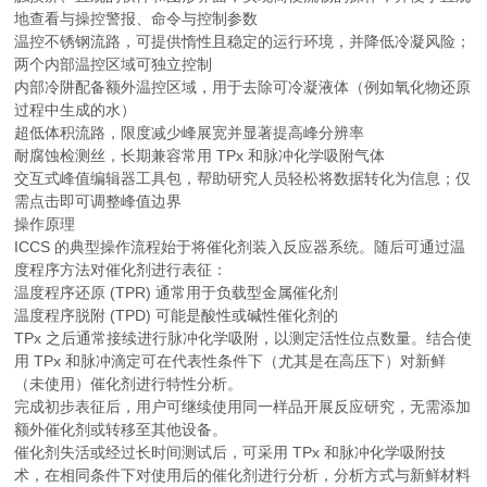
地查看与操控警报、命令与控制参数
温控不锈钢流路，可提供惰性且稳定的运行环境，并降低冷凝风险；
两个内部温控区域可独立控制
内部冷阱配备额外温控区域，用于去除可冷凝液体（例如氧化物还原
过程中生成的水）
超低体积流路，限度减少峰展宽并显著提高峰分辨率
耐腐蚀检测丝，长期兼容常用 TPx 和脉冲化学吸附气体
交互式峰值编辑器工具包，帮助研究人员轻松将数据转化为信息；仅
需点击即可调整峰值边界
操作原理
ICCS 的典型操作流程始于将催化剂装入反应器系统。随后可通过温
度程序方法对催化剂进行表征：
温度程序还原 (TPR) 通常用于负载型金属催化剂
温度程序脱附 (TPD) 可能是酸性或碱性催化剂的
TPx 之后通常接续进行脉冲化学吸附，以测定活性位点数量。结合使
用 TPx 和脉冲滴定可在代表性条件下（尤其是在高压下）对新鲜
（未使用）催化剂进行特性分析。
完成初步表征后，用户可继续使用同一样品开展反应研究，无需添加
额外催化剂或转移至其他设备。
催化剂失活或经过长时间测试后，可采用 TPx 和脉冲化学吸附技
术，在相同条件下对使用后的催化剂进行分析，分析方式与新鲜材料