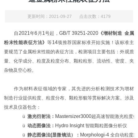
更新时间：2021-09-27 点击次数：4179
自
2021
年
6
月
1
号起，
GB/T 39251-2020
《增材制造
金属
粉末性能表征方法》
等
14
项推荐国家标准开始实施！该标准主
要规范了金属粉末性能的表征方法，检测项目主要包括：外观质
量、化学成分、粒度及粒度分布、颗粒粒形、流动性、密度、夹
杂物及空心粉。
作为材料表征领域的专家，其先进的分析检测技术为增材
制造行业提供粒度、粒度分布、颗粒形貌等贯标解决方案。涉及
技术及仪器包含：
ü
激光衍射法：
Mastersizer3000
超高速智能激光粒度仪
ü
动态图像法：
Hydro Insight
智能颗粒图像分析仪
ü
静态图像法
(
显微镜法）：
Morphologi-4
全自动粒度粒