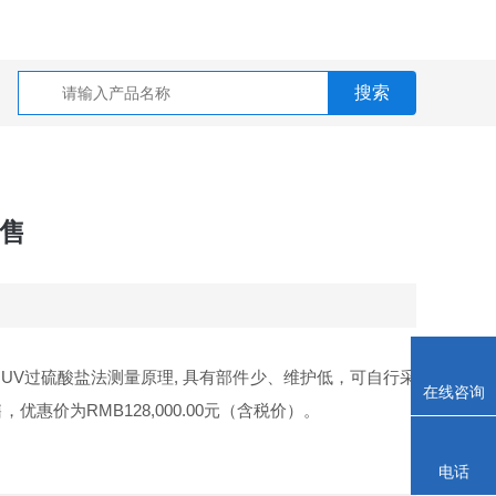
销售
用
UV
过硫酸盐法测量原理
,
具有部件少、维护低，可自行采
在线咨询
售，优惠价为
RMB128,000.00
元（含税价）。
电话