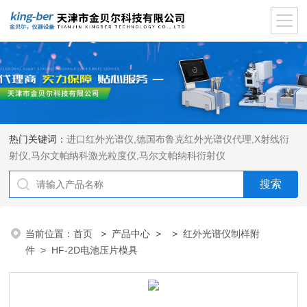
热门关键词：
进口红外光谱仪
,
德国布鲁克红外光谱仪代理
,
X射线衍
射仪
,
马尔文帕纳科激光粒度仪
,
马尔文帕纳科衍射仪
当前位置：
首页
>
产品中心
> >
红外光谱仪制样附
件
> HF-2D电池压片模具