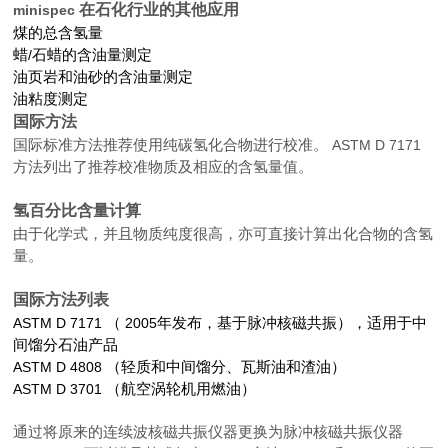
在石化行业的其他应用
minispec
煤的总含氢量
蜡
/
石蜡的含油量测定
油页岩和油砂的含油量测定
油粘度测定
国际方法
国际标准方法推荐使用纯碳氢化合物进行校准。
ASTM D 7171
方法列出了推荐校准物质及相应的含氢量值。
氢百分比含量计算
由于化学式，并且物质纯度很高，亦可直接计算出化合物的含氢
量。
国际方法列表
ASTM D 7171
（
2005
年发布，基于脉冲核磁共振），适用于中
间馏分石油产品
ASTM D 4808
（轻质和中间馏分、瓦斯油和渣油）
ASTM D 3701
（航空涡轮机用燃油）
通过将原来的连续波核磁共振仪器更换为脉冲核磁共振仪器