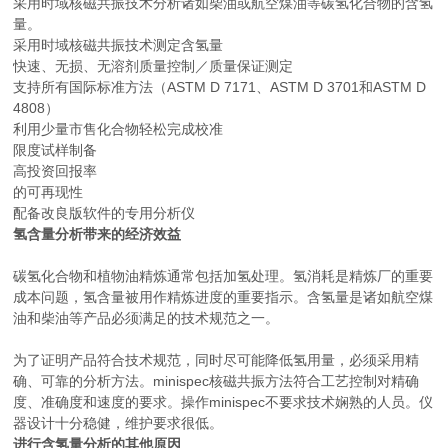
采用时域核磁共振技术分析诸如柴油或航空煤油等碳氢化合物的含氢
量。
采用时域核磁共振技术测定含氢量
快速、无损、无溶剂质量控制／质量保证测定
支持所有国际标准方法（ASTM D 7171、ASTM D 3701和ASTM D
4808）
利用少量市售化合物轻松完成校准
限度试样制备
高投资回报率
的可再现性
配备改良版软件的专用分析仪
氢含量分析带来的经济效益
碳氢化合物和植物油精炼通常包括加氢处理。氢消耗是精炼厂的重要
成本问题，氢含量被用作精炼进度的重要指示。含氢量是诸如航空煤
油和柴油等产品必须满足的技术规范之一。
为了证明产品符合技术规范，同时尽可能降低氢用量，必须采用精
确、可靠的分析方法。minispec核磁共振方法符合工艺控制对精确
度、准确度和速度的要求。操作minispec不要求技术娴熟的人员。仪
器设计十分稳健，维护要求很低。
进行含氢量分析的其他原因