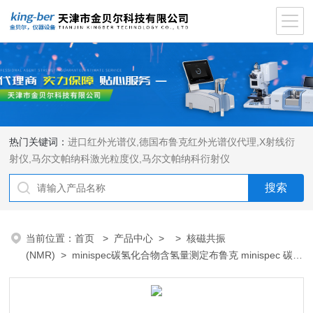
热门关键词：
进口红外光谱仪
,
德国布鲁克红外光谱仪代理
,
X射线衍
射仪
,
马尔文帕纳科激光粒度仪
,
马尔文帕纳科衍射仪
当前位置：
首页
>
产品中心
> >
核磁共振
(NMR)
> minispec碳氢化合物含氢量测定布鲁克 minispec 碳氢
化合物含氢量测定