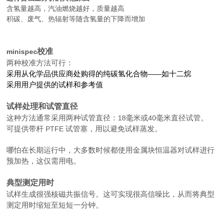
含氢量越高，汽油燃烧越好，质量越高
积碳、废气、热辐射等随含氢量的下降而增加
校准
minispec
两种校准方法可行：
采用从化学品供应商处购得的纯碳氢化合物
——
如十二烷
采用用户提供的试样和参考值
试样处理和试管直径
这种方法通常采用两种试管直径：
18
毫米或
40
毫米直径试管。
可提供带杆
PTFE
试管塞，用以避免试样蒸发。
哪怕在长期运行中，大多数时候都使用金属块恒温器对试样进行
预加热，这仅需用电。
典型测定用时
试样生成很强核磁共振信号。这可实现很高信噪比，从而将典型
测定用时缩短至短短一分钟。