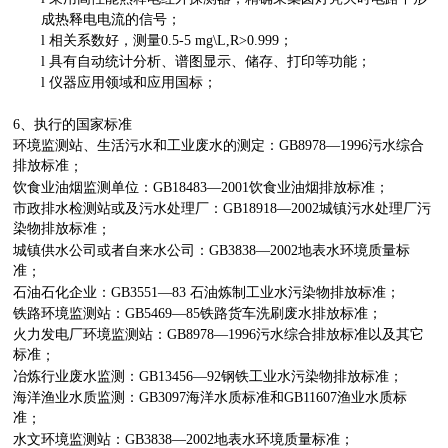
成热释电电流的信号；
l
相关系数好，测量0.5-5 mg\L,R>0.999；
l
具有自动统计分析、谱图显示、储存、打印等功能；
l
仪器应用领域和应用国标；
6、执行的国家标准
环境监测站、生活污水和工业废水的测定
：
GB8978—1996污水综合
排放标准
；
饮食业油烟监测单位
：
GB18483—2001饮食业油烟排放标准
；
市政排水检测站或及污水处理厂
：
GB18918—2002城镇污水处理厂污
染物排放标准
；
城镇供水公司或者自来水公司
：
GB3838—2002地表水环境质量标
准
；
石油石化企业
：
GB3551—83 石油炼制工业水污染物排放标准
；
铁路环境监测站
：
GB5469—85铁路货车洗刷废水排放标准
；
火力发电厂环境监测站
：
GB8978—1996污水综合排放标准以及其它
标准
；
冶炼行业废水监测
：
GB13456—92钢铁工业水污染物排放标准
；
海洋渔业水质监测
：
GB3097海洋水质标准和GB11607渔业水质标
准
；
水文环境监测站
：
GB3838—2002地表水环境质量标准
；