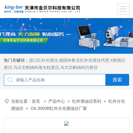
热门关键词：
进口红外光谱仪
,
德国布鲁克红外光谱仪代理
,
X射线衍
射仪
,
马尔文帕纳科激光粒度仪
,
马尔文帕纳科衍射仪
当前位置：
首页
>
产品中心
>
红外测油仪系列
>
红外分光
测油仪
> OIL3000B红外分光测油仪厂家