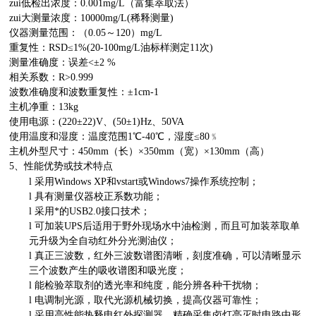
zui低检出浓度：0.001mg/L（富集萃取法）
zui大测量浓度：10000mg/L(稀释测量)
仪器测量范围：（0.05～120）mg/L
重复性：RSD≤1%(20-100mg/L油标样测定11次)
测量准确度：误差<±2 %
相关系数：R>0.999
波数准确度和波数重复性：±1cm-1
主机净重：13kg
使用电源：(220±22)V、(50±1)Hz、50VA
使用温度和湿度：温度范围1℃-40℃，湿度≤80﹪
主机外型尺寸：450mm（长）×350mm（宽）×130mm（高）
5、
性能优势或技术特点
l
采用Windows XP和vstart或Windows7操作系统控制；
l
具有测量仪器校正系数功能；
l
采用*的USB2.0接口技术；
l
可加装UPS后适用于野外现场水中油检测，而且可加装萃取单
元升级为全自动红外分光测油仪；
l
真正三波数，红外三波数谱图清晰，刻度准确，可以清晰显示
三个波数产生的吸收谱图和吸光度；
l
能检验萃取剂的透光率和纯度，能分辨各种干扰物；
l
电调制光源，取代光源机械切换，提高仪器可靠性；
l
采用高性能热释电红外探测器，精确采集卤灯亮灭时电路中形