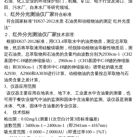
石油、化工企业的环境保护部门，机械、矿山、电子行业及港口、油
田、污水厂、自来水厂等研究领域。
红外分光测油仪厂家
1、
符合标准
符合国家标准“HJ637-2012水质 石油类和动植物油的测定 红外光度
法”
红外分光测油仪厂家
２、
技术原理:
根据HJ637-2012标准，用CCL4萃取水中的油类物质，测定总萃取
物，然后将萃取液用硅酸镁吸附，经脱除动植物油等极性物质后，测
定石油类。总萃取物和石油类的含量均由波数分别为2930cm-1（CH2
基团中C-H键的伸缩振动）、2960cm-1（CH3基团中C-H键的伸缩振
动）和3030cm-1（芳香环中C-H键的伸缩振动）谱带处的吸光度
A2930、A2960和A3030进行计算。动植物油的含量按总萃取物与石
油类含量之差计算。
3、
仪器应用范围
该仪器主要应用在地表水、地下水、工业废水中含油量的测量，也
可用于餐饮业烟气中油的监测和固体中含油量的监测。该仪器是测量
水体、气体、固体中含油量的专业仪器。
4、 技术指标
检出限：0.02mg/L(测量11次空白计算3倍标准偏差)
波数范围：3400cm-1～2400cm-1（即2941nm～4167nm）
吸光度范围：0.0000～2.0000AU（即透过率100～1%T）